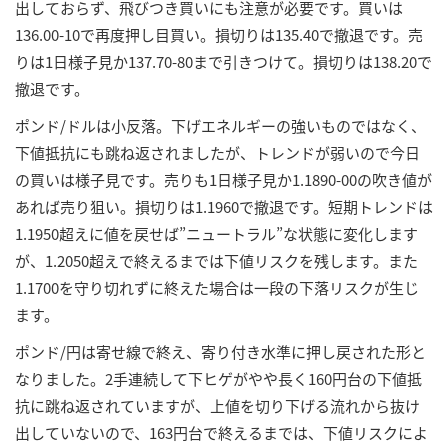
出しておらず、飛びつき買いにも注意が必要です。買いは
136.00-10で再度押し目買い。損切りは135.40で撤退です。売
りは1日様子見か137.70-80まで引きつけて。損切りは138.20で
撤退です。
ポンド/ドルは小反落。下げエネルギーの強いものではなく、
下値抵抗にも跳ね返されましたが、トレンドが弱いので今日
の買いは様子見です。売りも1日様子見か1.1890-00の吹き値が
あれば売り狙い。損切りは1.1960で撤退です。短期トレンドは
1.1950超えに値を戻せば”ニュートラル”な状態に変化します
が、1.2050超えで終えるまでは下値リスクを残します。また
1.1700を守り切れずに終えた場合は一段の下落リスクが生じ
ます。
ポンド/円は寄せ線で終え、寄り付き水準に押し戻された形と
なりました。2手連続して下ヒゲがやや長く160円台の下値抵
抗に跳ね返されていますが、上値を切り下げる流れから抜け
出していないので、163円台で終えるまでは、下値リスクによ