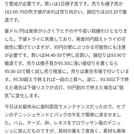
り警戒が必要です。買いは1日様子見です。売りも様子見か
162.60-70の吹き値があれば売り向かい。損切りは163.20で撤
退です。
豪ドル/円は実体が小さく下ヒゲのやや長い陰線引けとなりま
した。下値トライに失敗しており、再度95円超えトライの可
能性に繋げていますが、95円の壁にぶつかる可能性にも注意
が必要です。買いは94.40-50で押し目買い。損切りは93.90で
撤退です。売りは様子見か95.30に浅い損切りを置くなら
95.00-10で軽く試し売り程度に。売りは東京市場で付いていま
す。95.50超えで終えれば一段の上昇へ。逆に、93.50以下で終
えた場合は下値リスクが点灯、93円割れで終えた場合は”弱
気”に変化します。
今日はお昼休みに歯科医院でメンテナンスだったので、セブ
ンのデニッシュサンドとパックの牛乳で簡単に済ませまし
た。ハム、チーズ、卵、レタスをクロワッサン風のデニッ
シュに挟んだものですが、具材の量も丁度良く、素材も美味