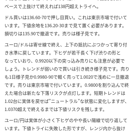
ベースで上抜けて終えれば138円超えトライへ。
ドル買いは136.60-70で押し目買い。これは東京市場で付いて
います。下値余地を136.20-30まで見て置く必要があります。
損切りは135.90で撤退です。売りは様子見です。
ユーロ/ドルは寄せ線で終え、上下の抵抗にぶつかって寄り付
き水準に戻しています。下ヒゲが若干長く下げ渋りの形と
なっていおり、0.9920以下の突っ込み売りにも注意が必要で
しょう。トレンドが弱いので買いは引き続き様子見です。売り
も1日様子見か0.9980-90で軽く売って1.0020で浅めに一旦撤退
です。売りは東京市場で付いています。0.9800を割り込んで終
えた場合は新たな下落リスクが点灯します。短期トレンドは
1.02台に実体を戻せば”ニュートラル”な状態に変化しますが、
1.0370超えで終えるまでは下値リスクを残します。
ユーロ/円は実体が小さく下ヒゲのやや長い陽線で切り返して
います。下値トライに失敗した形ですが、レンジ内から抜け