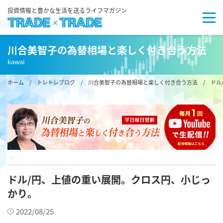
投資情報と豊かな生活を送るライフマガジン
川合美智子の為替相場と楽しく付き合う方法
kawai
ホーム
/
トレトレブログ
/
川合美智子の為替相場と楽しく付き合う方法
/ ドル
ドル/円、上値の重い展開。クロス円、小じっ
かり。
2022/08/25