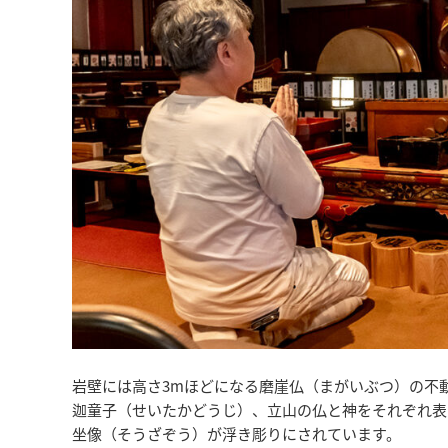
岩壁には高さ3mほどになる磨崖仏（まがいぶつ）の不
迦童子（せいたかどうじ）、立山の仏と神をそれぞれ表
坐像（そうざぞう）が浮き彫りにされています。