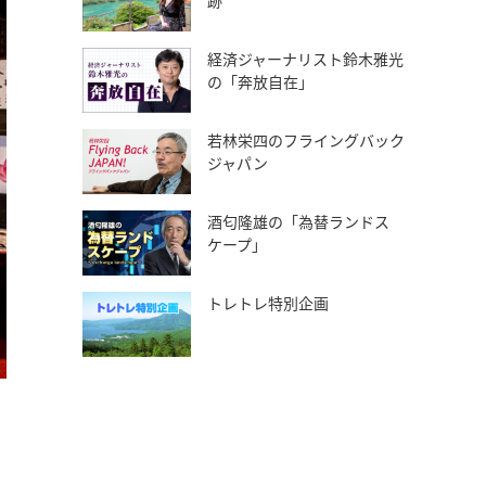
跡
経済ジャーナリスト鈴木雅光
の「奔放自在」
若林栄四のフライングバック
ジャパン
酒匂隆雄の「為替ランドス
ケープ」
トレトレ特別企画
僧