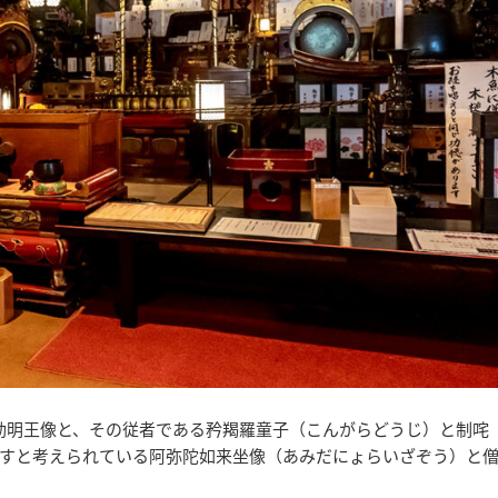
動明王像と、その従者である矜羯羅童子（こんがらどうじ）と制咤
すと考えられている阿弥陀如来坐像（あみだにょらいざぞう）と