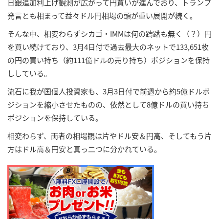
日銀追加利上げ観測が広がって円買いが進んでおり、トランプ
発言とも相まって益々ドル円相場の頭が重い展開が続く。
そんな中、相変わらずシカゴ・IMMは何の躊躇も無く（？）円
を買い続けており、3月4日付で過去最大のネットで133,651枚
の円の買い持ち（約111億ドルの売り持ち）ポジションを保持
ししている。
流石に我が国個人投資家も、3月3日付で前週から約5億ドルポ
ジションを縮小させたものの、依然として8億ドルの買い持ち
ポジションを保持している。
相変わらず、両者の相場観は片やドル安＆円高、そしてもう片
方はドル高＆円安と真っ二つに分かれている。