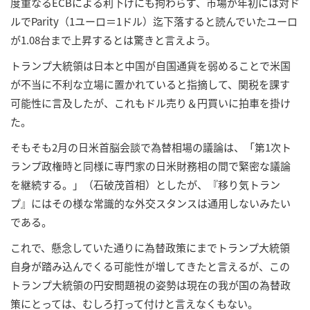
度重なるECBによる利下げにも拘わらず、市場が年初には対ド
ルでParity（1ユーロ＝1ドル）迄下落すると読んでいたユーロ
が1.08台まで上昇するとは驚きと言えよう。
トランプ大統領は日本と中国が自国通貨を弱めることで米国
が不当に不利な立場に置かれていると指摘して、関税を課す
可能性に言及したが、これもドル売り＆円買いに拍車を掛け
た。
そもそも2月の日米首脳会談で為替相場の議論は、「第1次ト
ランプ政権時と同様に専門家の日米財務相の間で緊密な議論
を継続する。」（石破茂首相）としたが、『移り気トラン
プ』にはその様な常識的な外交スタンスは通用しないみたい
である。
これで、懸念していた通りに為替政策にまでトランプ大統領
自身が踏み込んでくる可能性が増してきたと言えるが、この
トランプ大統領の円安問題視の姿勢は現在の我が国の為替政
策にとっては、むしろ打って付けと言えなくもない。