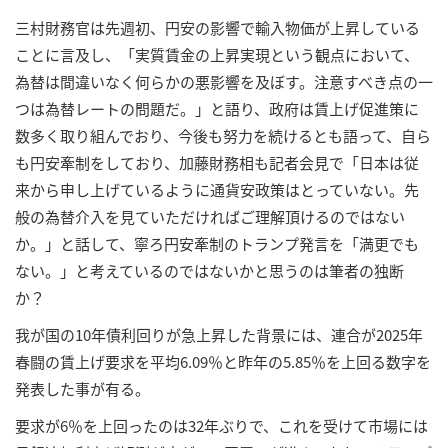
三村財務官は先週初、円安の影響で輸入物価が上昇している
ことに言及し、「実質賃金の上昇実現という観点において、
為替は間違いなく何らかの悪影響を及ぼす。注意すべき点の一
つは為替レートの問題だ。」と語り、政府は賃上げ促進策に
数多く取り組んでおり、今後も努力を続けるとも語って、自ら
も円安牽制をしており、加藤財務相も記者会見で「日本は従
来から申し上げているように通貨安政策はとっていない。先
般の為替介入を見ていただければご理解頂けるのではない
か。」と話して、寧ろ円安牽制のトランプ発言を「満更でも
ない。」と考えているのではないかと思うのは筆者の独断
か？
我が国の10年債利回りが急上昇した背景には、連合が2025年
春闘の賃上げ要求を平均6.09％と昨年の5.85％を上回る数字を
発表した事が有る。
要求が6％を上回ったのは32年ぶりで、これを受けて市場には