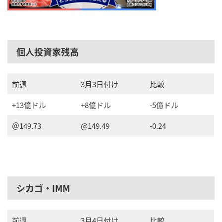
個人投資家残高
前週
3月3日付け
比較
+13億ドル
+8億ドル
-5億ドル
＠149.73
@149.49
-0.24
シカゴ・IMM
前週
3月4日付け
比較