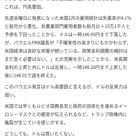
これは、円高要因。
先週金曜日に発表になった米国2月の雇用統計は失業率が4.1％
と前月から悪化、非農業部門雇用者数も前月比＋15万1千人と
予想を下回ったことから、ドルは一時146.95円まで下落した
が、パウエルFRB議長が「不確実性の高まりにもかかわらず、
米国経済は良好な状態が続いている。政策金利調整の検討は
まだ急ぐ必要はない。」との見解を示したことから、米長期
金利の上昇と共にドルは反発し、一時148.20円まで上昇した
後に148.01で週を終えた。
このパウエル発言はドル高要因と言えるが、ドルの反発力は
弱い。
米国では早くもルビオ国務長官と政府の効率化を進めるイー
ロン・マスクとの衝突が伝えられるなど、トランプ政権内に
亀裂が生じている感じがする。
どうしても、ドルは買いたくない。