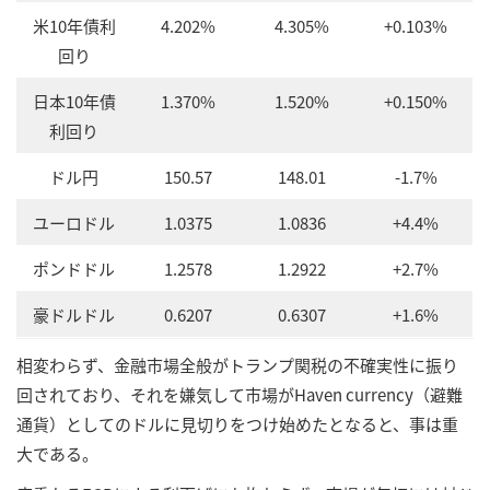
米10年債利
4.202%
4.305%
+0.103%
回り
日本10年債
1.370%
1.520%
+0.150%
利回り
ドル円
150.57
148.01
-1.7%
ユーロドル
1.0375
1.0836
+4.4%
ポンドドル
1.2578
1.2922
+2.7%
豪ドルドル
0.6207
0.6307
+1.6%
相変わらず、金融市場全般がトランプ関税の不確実性に振り
回されており、それを嫌気して市場がHaven currency（避難
通貨）としてのドルに見切りをつけ始めたとなると、事は重
大である。