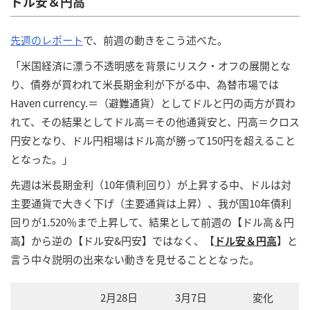
ドル安＆円高
先週のレポート
で、前週の動きをこう述べた。
「米国経済に漂う不透明感を背景にリスク・オフの展開とな
り、債券が買われて米長期金利が下がる中、為替市場では
Haven currency.＝（避難通貨）としてドルと円の両方が買わ
れて、その結果としてドル高＝その他通貨安と、円高＝クロス
円安となり、ドル円相場はドル高が勝って150円を超えること
となった。」
先週は米長期金利（10年債利回り）が上昇する中、ドルは対
主要通貨で大きく下げ（主要通貨は上昇）、我が国10年債利
回りが1.520％まで上昇して、結果として前週の【ドル高＆円
高】から逆の【ドル安&円安】ではなく、【
ドル安＆円高
】と
言う中々説明の出来ない動きを見せることとなった。
2月28日
3月7日
変化