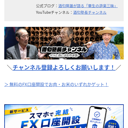
公式ブログ：
酒匂隆雄が語る「畢生の遊楽三昧」
YouTubeチャンネル：
酒匂塾長チャンネル
＼
チャンネル登録よろしくお願いします！
／
＞ 無料のFX口座開設でお肉・お米のいずれかゲット！