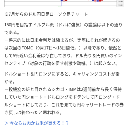
※7月からのドル円日足ローソク足チャート
150円を目指すドルブル派（ドルに強気）の議論は以下の通り
である。
－将来的には日米金利差は縮まるが、実際にそれが起きるの
は次回のFOMC（9月17日～18日開催。）以降であり、依然と
して5％近い金利差は存在しており、ドル売り＆円買いのイン
センティブ（対象の行動を促す刺激や動機。）は起きない。
ドルショート＆円ロングにすると、キャリィングコストが掛
かる。
－投機筋の雄と目されるシカゴ・IMMは2週間前から長く保持
していた円ショート・ドルロングをドテンして円ロング・ド
ルショートにしており、これを見ても円キャリートレードの巻
き戻しは終わったと思われる。
＞ 今ならお肉かお米が貰える！？