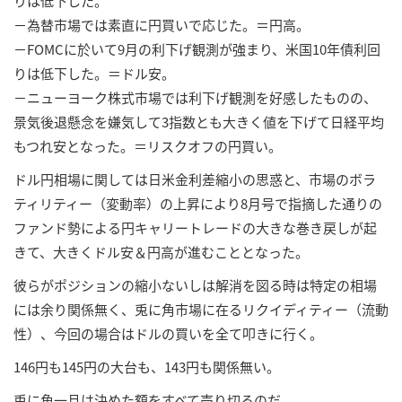
りは低下した。
－為替市場では素直に円買いで応じた。＝円高。
－FOMCに於いて9月の利下げ観測が強まり、米国10年債利回
りは低下した。＝ドル安。
－ニューヨーク株式市場では利下げ観測を好感したものの、
景気後退懸念を嫌気して3指数とも大きく値を下げて日経平均
もつれ安となった。＝リスクオフの円買い。
ドル円相場に関しては日米金利差縮小の思惑と、市場のボラ
ティリティー（変動率）の上昇により8月号で指摘した通りの
ファンド勢による円キャリートレードの大きな巻き戻しが起
きて、大きくドル安＆円高が進むこととなった。
彼らがポジションの縮小ないしは解消を図る時は特定の相場
には余り関係無く、兎に角市場に在るリクイディティー（流動
性）、今回の場合はドルの買いを全て叩きに行く。
146円も145円の大台も、143円も関係無い。
兎に角一旦は決めた額をすべて売り切るのだ。