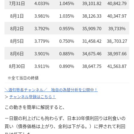
7月31日
4.033%
1.045%
39,101.82
40,842.79
8月1日
3.981%
1.035%
38,126.33
40,347.97
8月2日
3.792%
0.955%
35,909.70
39,733%
8月5日
3.779%
0.750%
31,458.42
38,.703.27
8月6日
3.901%
0.885%
34,675.46
38,997.66
8月30日
3.911%
0.890%
38,647.75
41,563.87
※全て当日の終値
＼酒匂塾長チャンネル／ 独自の為替分析を公開中！
＞
チャンネル登録はこちら！
この動きを簡単に解説すると、
－日銀の利上げにも拘わらず、日本10年債利回りは利食いの
買い（債券価格は上がり、金利は下がる。）に押されて利回