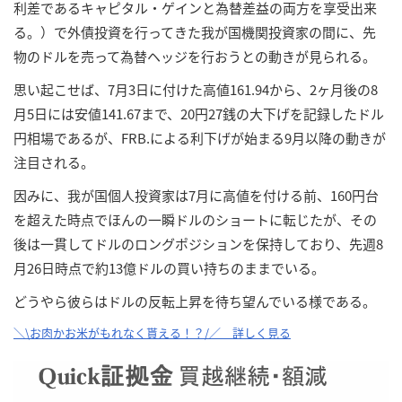
利差であるキャピタル・ゲインと為替差益の両方を享受出来
る。）で外債投資を行ってきた我が国機関投資家の間に、先
物のドルを売って為替ヘッジを行おうとの動きが見られる。
思い起こせば、7月3日に付けた高値161.94から、2ヶ月後の8
月5日には安値141.67まで、20円27銭の大下げを記録したドル
円相場であるが、FRB.による利下げが始まる9月以降の動きが
注目される。
因みに、我が国個人投資家は7月に高値を付ける前、160円台
を超えた時点でほんの一瞬ドルのショートに転じたが、その
後は一貫してドルのロングポジションを保持しており、先週8
月26日時点で約13億ドルの買い持ちのままでいる。
どうやら彼らはドルの反転上昇を待ち望んでいる様である。
＼\お肉かお米がもれなく貰える！？/／ 詳しく見る