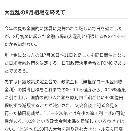
大混乱の8月相場を終えて
今年の夏も全国的に猛暑に見舞われて厳しい毎日を過ごした
が、8月初めに起きた金融市場の大混乱と相通じるものであっ
たかも知れない。
引き金になったのは7月30日～31日と奇しくも同日開催となっ
た日米金融政策を決定する、日銀政策決定会合とFOMCであっ
たであろう。
先ずは日銀政策決定会合で、政策金利（無担保コール翌日物
金利）の誘導目標をこれまでの0～0.1％程度から、0.25％程度
に引き上げ、国債の買い入れ額を原則四半期ごとに4000億円
程度ずつ減額することが決定され、又会合後に記者会見を
行った植田総裁が、“データ次第では今後の追加利上げの可能
性がある。0.5％という政策金利水準を意識しているわけでは
ない。”と述べて150円の大台を割り込む大きなドル安＆円高