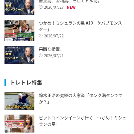
原油高、金利高、そしてドル高。
2026/07/27
つかめ！ミシュランの星 #10「ケバブモンス
ター」
2026/07/22
果断な措置。
2026/07/21
トレトレ特集
鈴木正浩の究極の大家道「タンク満タンです
か？」
ビットコインクイーンが行く「つかめ！ミシュ
ランの星」