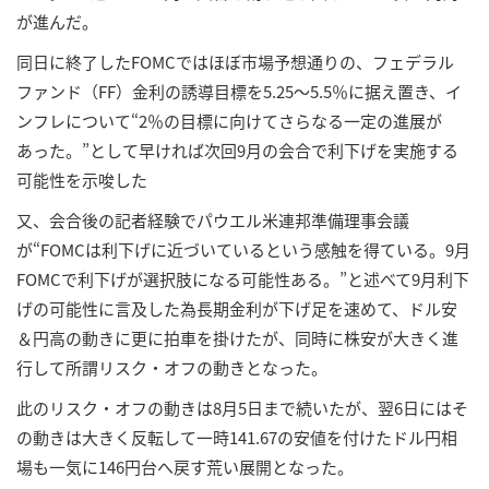
が進んだ。
同日に終了したFOMCではほぼ市場予想通りの、フェデラル
ファンド（FF）金利の誘導目標を5.25～5.5％に据え置き、イ
ンフレについて“2％の目標に向けてさらなる一定の進展が
あった。”として早ければ次回9月の会合で利下げを実施する
可能性を示唆した
又、会合後の記者経験でパウエル米連邦準備理事会議
が“FOMCは利下げに近づいているという感触を得ている。9月
FOMCで利下げが選択肢になる可能性ある。”と述べて9月利下
げの可能性に言及した為長期金利が下げ足を速めて、ドル安
＆円高の動きに更に拍車を掛けたが、同時に株安が大きく進
行して所謂リスク・オフの動きとなった。
此のリスク・オフの動きは8月5日まで続いたが、翌6日にはそ
の動きは大きく反転して一時141.67の安値を付けたドル円相
場も一気に146円台へ戻す荒い展開となった。