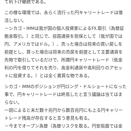
て利下げ継続である。
この様な環境では、永らく流行った円キャリートレードは復
活しない。
－シカゴ・IMMは我が国の個人投資家によるFX.取引（為替証
拠金取引。）と同じで、自国通貨を担保として（我が国では
円、アメリカではドル。）、売った場合は将来の買い戻しを
前提とし、買った場合は将来の売戻を前提として主要通貨を
先物で取引しているだけで、所謂円キャリートレード（低金
利の円を借りてそれを売り、高金利通貨や高利回りのアセッ
トに投資する。）とは全く異質な物である。
シカゴ・IMMのポジションが円ロング・ドルショートになった
事で、円キャリートレードは終焉したと言う議論は当てはま
らない。
一説によると未だ数十兆円から数百兆円にも上る円キャリー
トレード残高が存在すると言う意見も有る。
－今までオープン為替（為替リスクを取る。円安局面では金