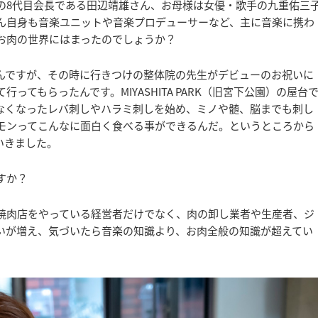
の8代目会長である田辺靖雄さん、お母様は女優・歌手の九重佑三
ん自身も音楽ユニットや音楽プロデューサーなど、主に音楽に携わ
お肉の世界にはまったのでしょうか？
たんですが、その時に行きつけの整体院の先生がデビューのお祝いに
てもらったんです。MIYASHITA PARK（旧宮下公園）の屋台
なくなったレバ刺しやハラミ刺しを始め、ミノや髄、脳までも刺し
モンってこんなに面白く食べる事ができるんだ。というところから
いきました。
すか？
焼肉店をやっている経営者だけでなく、肉の卸し業者や生産者、ジ
いが増え、気づいたら音楽の知識より、お肉全般の知識が超えてい