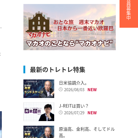
無料会員募集中
た
最新のトレトレ特集
日米協調介入。
2026/08/03
J-REITは買い？
2026/07/29
原油高、金利高、そしてドル
高。