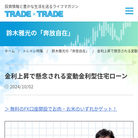
投資情報と豊かな生活を送るライフマガジン
鈴木雅光の「奔放自在」
ホーム
/
トレトレ特集
/
鈴木雅光の「奔放自在」
/ 金利上昇で懸念される変動
金利上昇で懸念される変動金利型住宅ローン
2024/10/02
＞ 無料のFX口座開設でお肉・お米のいずれかゲット！