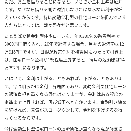
ただ、お金を借りることになると、いささか金利上昇は厄介
です。なぜなら借りる側が返済しなければならない利子が増
えていくからです。特に変動金利型の住宅ローンを組んでいる
人たちにとっては、戦々恐々だと思います。
たとえば変動金利型住宅ローンを、年0.330％の融資利率で
3000万円借り入れ、20年で返済する場合、月々の返済額は12
万9187円ですが、日銀が政策金利を複数回にわたって引き上
げ、住宅ローン金利が1％程度上昇すると、毎月の返済額は14
万3927円になります。
とはいえ、金利は上がることもあれば、下がることもありま
す。今は明らかに金利上昇局面であり、変動金利型住宅ローン
の返済負担も重くなる恐れはありますが、金利はある程度の
水準まで上昇すれば、再び低下へと向かいます。金融引き締め
を続ければ、景気がスローダウンして、金利を下げざるを得
なくなるからです。
今は変動金利型住宅ローンの返済負担が重くなる点が懸念さ