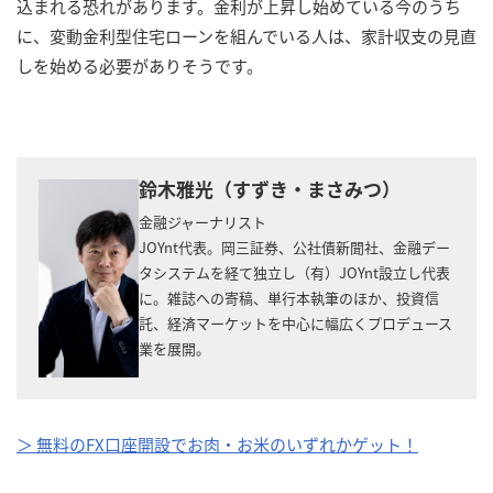
込まれる恐れがあります。金利が上昇し始めている今のうち
に、変動金利型住宅ローンを組んでいる人は、家計収支の見直
しを始める必要がありそうです。
鈴木雅光（すずき・まさみつ）
金融ジャーナリスト
JOYnt代表。岡三証券、公社債新聞社、金融デー
タシステムを経て独立し（有）JOYnt設立し代表
に。雑誌への寄稿、単行本執筆のほか、投資信
託、経済マーケットを中心に幅広くプロデュース
業を展開。
＞ 無料のFX口座開設でお肉・お米のいずれかゲット！