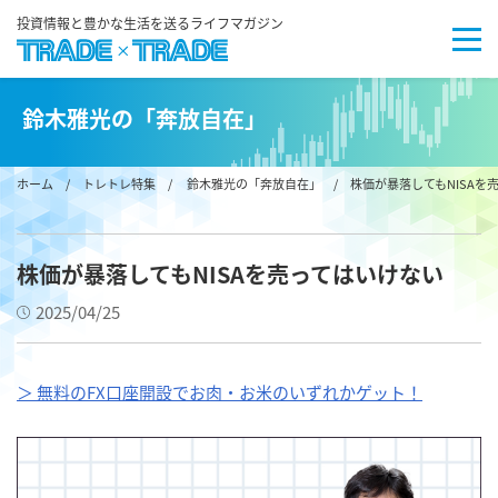
投資情報と豊かな生活を送るライフマガジン
鈴木雅光の「奔放自在」
ホーム
/
トレトレ特集
/
鈴木雅光の「奔放自在」
/ 株価が暴落してもNISAを
株価が暴落してもNISAを売ってはいけない
2025/04/25
＞ 無料のFX口座開設でお肉・お米のいずれかゲット！