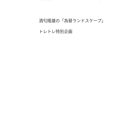
酒匂隆雄の「為替ランドスケープ」
トレトレ特別企画
投資情報と豊かな生活を送るライフマガジン
SNS公式アカウント
© TRADETRADE Co.,Ltd. All Rights Reserved.