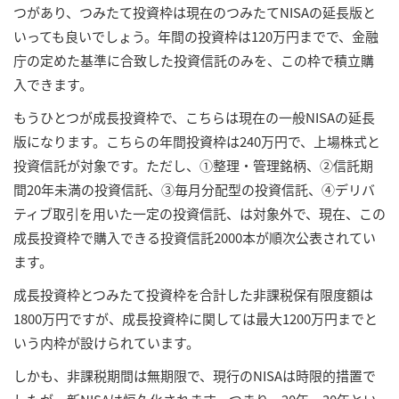
つがあり、つみたて投資枠は現在のつみたてNISAの延長版と
いっても良いでしょう。年間の投資枠は120万円までで、金融
庁の定めた基準に合致した投資信託のみを、この枠で積立購
入できます。
もうひとつが成長投資枠で、こちらは現在の一般NISAの延長
版になります。こちらの年間投資枠は240万円で、上場株式と
投資信託が対象です。ただし、①整理・管理銘柄、②信託期
間20年未満の投資信託、③毎月分配型の投資信託、④デリバ
ティブ取引を用いた一定の投資信託、は対象外で、現在、この
成長投資枠で購入できる投資信託2000本が順次公表されてい
ます。
成長投資枠とつみたて投資枠を合計した非課税保有限度額は
1800万円ですが、成長投資枠に関しては最大1200万円までと
いう内枠が設けられています。
しかも、非課税期間は無期限で、現行のNISAは時限的措置で