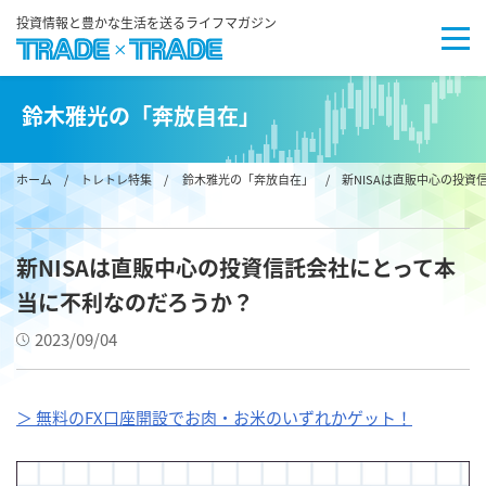
投資情報と豊かな生活を送るライフマガジン
鈴木雅光の「奔放自在」
ホーム
/
トレトレ特集
/
鈴木雅光の「奔放自在」
/ 新NISAは直販中心の投資
新NISAは直販中心の投資信託会社にとって本
当に不利なのだろうか？
2023/09/04
＞ 無料のFX口座開設でお肉・お米のいずれかゲット！