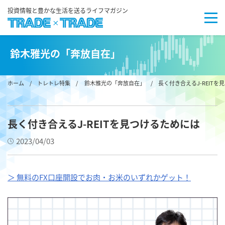
投資情報と豊かな生活を送るライフマガジン
鈴木雅光の「奔放自在」
ホーム
/
トレトレ特集
/
鈴木雅光の「奔放自在」
/ 長く付き合えるJ-REITを
長く付き合えるJ-REITを見つけるためには
2023/04/03
＞ 無料のFX口座開設でお肉・お米のいずれかゲット！