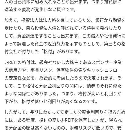
人の自己資本に組み入れることが出来ます。つまり投資家に
返済する義務が発生しない資金です。
加えて、投資法人は法人格を有しているため、銀行から融資を
受けたり、自ら投資法人債と呼ばれている債券を発行したり
して、資金調達をすることも出来ます。この借入や社債発行に
よって調達した資金の返済能力を示すものとして、第三者の格
付会社が付与した「格付」があります。
J-REITの格付は、親会社ないし大株主であるスポンサー企業
の信用力や、事業リスク、保有物件の質やキャッシュフロー
の安定性などを、総合的に考慮したうえで決定されます。そ
して、この格付と分配金利回りの間には、債券のそれに似た
ような関係性がありました。つまり、格付が高いと利回りが
下がり、格付が低いと利回りが高くなるのです。
したがって、長期にわたって安定した分配金利回りを得るため
には、ある程度、格付の高いJ-REITを保有した方が、得られ
る分配金の額は高くないものの、財務リスクが低いので、安