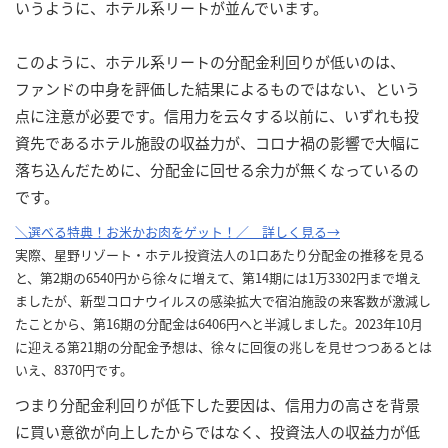
いうように、ホテル系リートが並んでいます。
このように、ホテル系リートの分配金利回りが低いのは、
ファンドの中身を評価した結果によるものではない、という
点に注意が必要です。信用力を云々する以前に、いずれも投
資先であるホテル施設の収益力が、コロナ禍の影響で大幅に
落ち込んだために、分配金に回せる余力が無くなっているの
です。
＼選べる特典！お米かお肉をゲット！／ 詳しく見る→
実際、星野リゾート・ホテル投資法人の1口あたり分配金の推移を見る
と、第2期の6540円から徐々に増えて、第14期には1万3302円まで増え
ましたが、新型コロナウイルスの感染拡大で宿泊施設の来客数が激減し
たことから、第16期の分配金は6406円へと半減しました。2023年10月
に迎える第21期の分配金予想は、徐々に回復の兆しを見せつつあるとは
いえ、8370円です。
つまり分配金利回りが低下した要因は、信用力の高さを背景
に買い意欲が向上したからではなく、投資法人の収益力が低