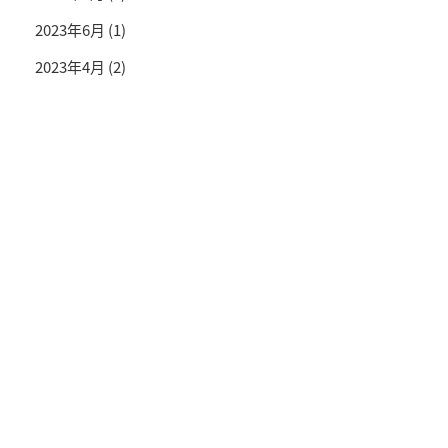
2023年6月
(1)
2023年4月
(2)
投資情報と豊かな生活を送るライフマガジン
SNS公式アカウント
© TRADETRADE Co.,Ltd. All Rights Reserved.