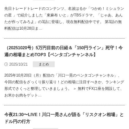
先日トレードトレードのコンテンツ、名波はるか「つかめ！ミシュラン
の星 」で紹介しました「東麻布 いと」がTBSドラマ、「じゃあ、あん
たが作ってみろよ」の3話に登場し、現在無料配信中です。 第3話の無
料配信は10月28日ま…
（20251020号）5万円目前の日経＆「150円ライン」死守！今
週の相場まとめTOP3【ペンタゴンチャンネル】
2025/10/21
まとめ
2025年10月20日（月）配信の「川口一晃のペンタゴンチャンネル」、
今回の配信をざっくり振り返り！どの相場に注目すべきか、ランキング
形式でさくっと整理していきましょう。 ＞ 無料でFX口座を開設して、
お米かお肉をゲット…
今夜21:30〜LIVE！川口一晃さんが語る「リスクオン相場」と
ドル円の行方