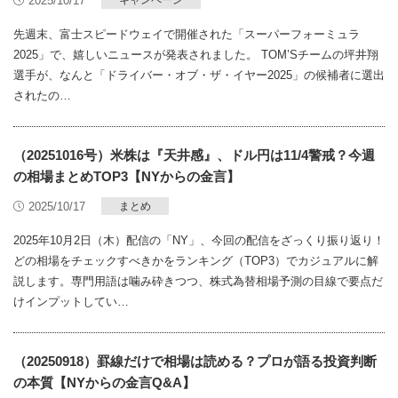
2025/10/17
キャンペーン
先週末、富士スピードウェイで開催された「スーパーフォーミュラ
2025」で、嬉しいニュースが発表されました。 TOM’Sチームの坪井翔
選手が、なんと「ドライバー・オブ・ザ・イヤー2025」の候補者に選出
されたの…
（20251016号）米株は『天井感』、ドル円は11/4警戒？今週
の相場まとめTOP3【NYからの金言】
2025/10/17
まとめ
2025年10月2日（木）配信の「NY」、今回の配信をざっくり振り返り！
どの相場をチェックすべきかをランキング（TOP3）でカジュアルに解
説します。専門用語は噛み砕きつつ、株式為替相場予測の目線で要点だ
けインプットしてい…
（20250918）罫線だけで相場は読める？プロが語る投資判断
の本質【NYからの金言Q&A】