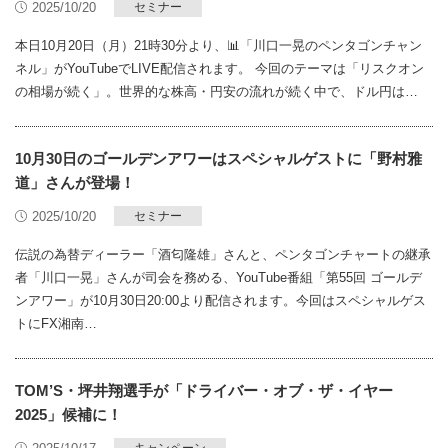
2025/10/20
セミナー
本日10月20日（月）21時30分より、📊「川口一晃のペンタゴンチャン
ネル」がYouTubeでLIVE配信されます。 今回のテーマは「リスクオン
の相場が続く」。世界的な株高・円安の流れが続く中で、ドル円は…
10月30日のゴールデンアワーはスペシャルゲストに「野村雅
道」さんが登場！
2025/10/20
セミナー
伝説の為替ディーラー「酒匂隆雄」さんと、ペンタゴンチャートの継承
者「川口一晃」さんが司会を務める、YouTube番組「第55回 ゴールデ
ンアワー」が10月30日20:00より配信されます。今回はスペシャルゲス
トにFX湘南…
TOM’S・坪井翔選手が「ドライバー・オブ・ザ・イヤー
2025」候補に！