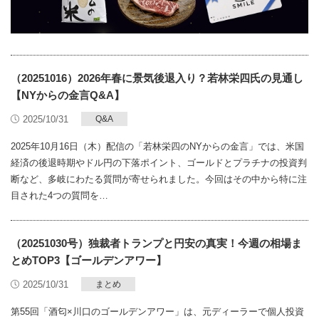
（20251016）2026年春に景気後退入り？若林栄四氏の見通し
【NYからの金言Q&A】
2025/10/31
Q&A
2025年10月16日（木）配信の「若林栄四のNYからの金言」では、米国
経済の後退時期やドル円の下落ポイント、ゴールドとプラチナの投資判
断など、多岐にわたる質問が寄せられました。今回はその中から特に注
目された4つの質問を…
（20251030号）独裁者トランプと円安の真実！今週の相場ま
とめTOP3【ゴールデンアワー】
2025/10/31
まとめ
第55回「酒匂×川口のゴールデンアワー」は、元ディーラーで個人投資