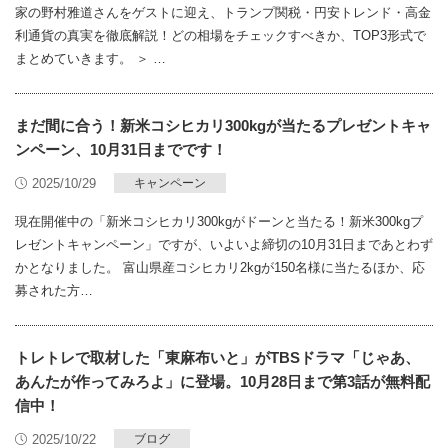
家の野村雅道さんをゲストに迎え、トランプ関税・円安トレンド・高金
利通貨の真実を徹底解説！どの相場をチェックすべきか、TOP3形式で
まとめていきます。 ＞ …
まだ間に合う！新米コシヒカリ300kgが当たるプレゼントキャ
ンペーン、10月31日までです！
2025/10/29
キャンペーン
現在開催中の「新米コシヒカリ300kgがドーンと当たる！新米300kgプ
レゼントキャンペーン」ですが、いよいよ締切の10月31日まであとわず
かとなりました。 富山県産コシヒカリ2kgが150名様に当たるほか、応
募された方…
トレトレで取材した「東麻布いと」がTBSドラマ「じゃあ、
あんたが作ってみろよ」に登場。10月28日まで第3話が無料配
信中！
2025/10/22
ブログ