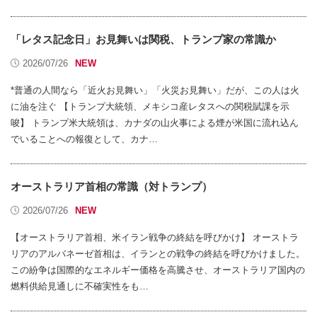
「レタス記念日」お見舞いは関税、トランプ家の常識か
2026/07/26
*普通の人間なら「近火お見舞い」「火災お見舞い」だが、この人は火
に油を注ぐ 【トランプ大統領、メキシコ産レタスへの関税賦課を示
唆】 トランプ米大統領は、カナダの山火事による煙が米国に流れ込ん
でいることへの報復として、カナ…
オーストラリア首相の常識（対トランプ）
2026/07/26
【オーストラリア首相、米イラン戦争の終結を呼びかけ】 オーストラ
リアのアルバネーゼ首相は、イランとの戦争の終結を呼びかけました。
この紛争は国際的なエネルギー価格を高騰させ、オーストラリア国内の
燃料供給見通しに不確実性をも…