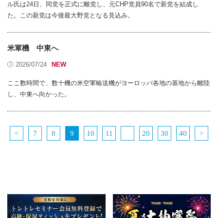
ル氏は24日、同党を正式に離党し、元CHP党員90名で新党を結成し
た。この新党は今後最大野党となる見込み。
米軍機 中東へ
2026/07/24
ここ数時間で、数十機の米空軍輸送機がヨーロッパ各地の基地から離陸
し、中東へ向かった。
<
7
8
9
10
11
20
30
40
>