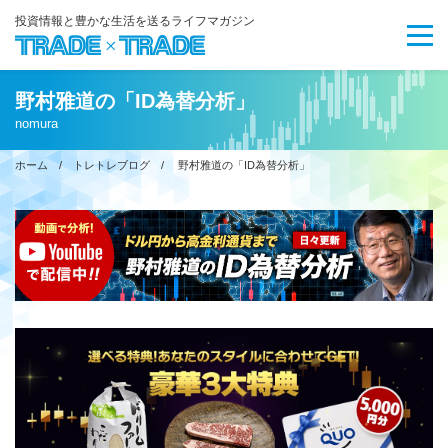
投資情報と豊かな生活を送るライフマガジン
野村雅道の「ID為替分析」
nomura
ホーム
/
トレトレブログ
/ 野村雅道の「ID為替分析」