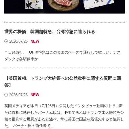
世界の株価 韓国超特急、台湾特急に迫られる
2026/07/26
＊日経急行、TOPIX準急はこのままのペースで運行して欲しい。ナス
ダックは各駅停車か
【英国首相、トランプ大統領への公然批判に関する質問に回
答】
2026/07/26
英国メディアが本日（7月26日）公開したインタビュー動画の中で、新
たに首相に就任したバーナム氏は、必要であればトランプ米大統領を公
然と批判する用意があると述べ、常に英国の国益を最優先すると強調し
た。 バーナム氏の前任者で…