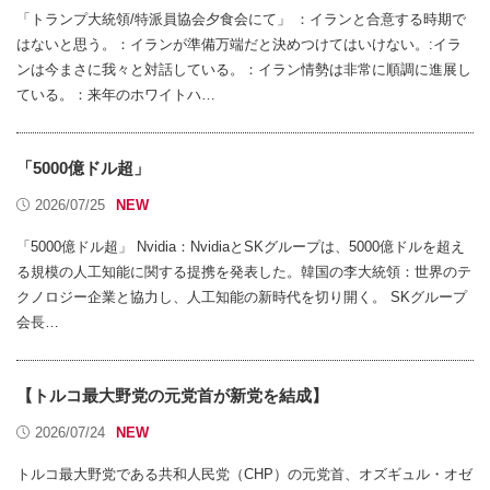
「トランプ大統領/特派員協会夕食会にて」 ：イランと合意する時期で
はないと思う。：イランが準備万端だと決めつけてはいけない。:イラ
ンは今まさに我々と対話している。：イラン情勢は非常に順調に進展し
ている。：来年のホワイトハ…
「5000億ドル超」
2026/07/25
「5000億ドル超」 Nvidia：NvidiaとSKグループは、5000億ドルを超え
る規模の人工知能に関する提携を発表した。韓国の李大統領：世界のテ
クノロジー企業と協力し、人工知能の新時代を切り開く。 SKグループ
会長…
【トルコ最大野党の元党首が新党を結成】
2026/07/24
トルコ最大野党である共和人民党（CHP）の元党首、オズギュル・オゼ