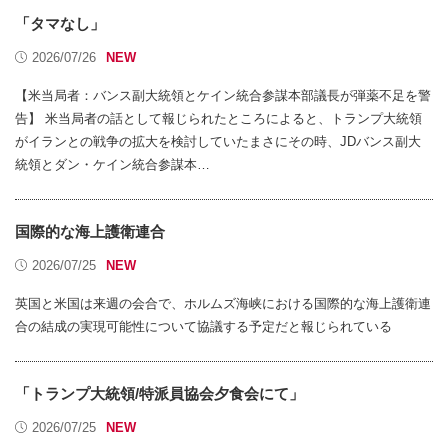
「タマなし」
2026/07/26
【米当局者：バンス副大統領とケイン統合参謀本部議長が弾薬不足を警
告】 米当局者の話として報じられたところによると、トランプ大統領
がイランとの戦争の拡大を検討していたまさにその時、JDバンス副大
統領とダン・ケイン統合参謀本…
国際的な海上護衛連合
2026/07/25
英国と米国は来週の会合で、ホルムズ海峡における国際的な海上護衛連
合の結成の実現可能性について協議する予定だと報じられている
「トランプ大統領/特派員協会夕食会にて」
2026/07/25