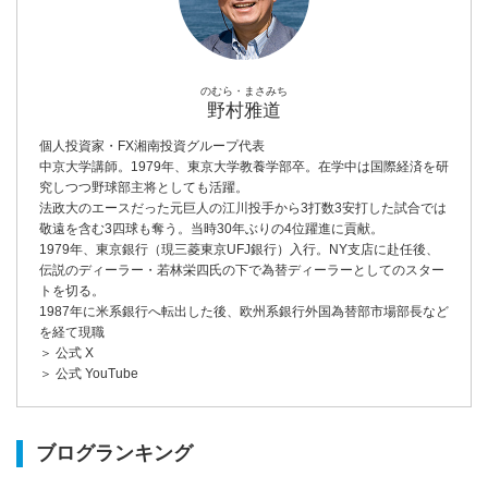
のむら・まさみち
野村雅道
個人投資家・FX湘南投資グループ代表
中京大学講師。1979年、東京大学教養学部卒。在学中は国際経済を研
究しつつ野球部主将としても活躍。
法政大のエースだった元巨人の江川投手から3打数3安打した試合では
敬遠を含む3四球も奪う。当時30年ぶりの4位躍進に貢献。
1979年、東京銀行（現三菱東京UFJ銀行）入行。NY支店に赴任後、
伝説のディーラー・若林栄四氏の下で為替ディーラーとしてのスター
トを切る。
1987年に米系銀行へ転出した後、欧州系銀行外国為替部市場部長など
を経て現職
＞ 公式 X
＞ 公式 YouTube
ブログランキング