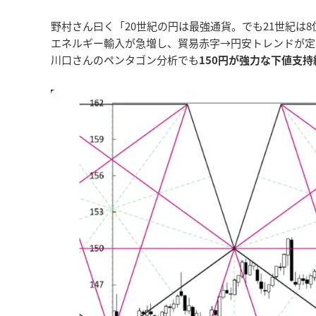
野村さん曰く「20世紀の円は最強通貨。でも21世紀は
エネルギー輸入が急増し、貿易赤字→円安トレンドが定
川口さんのペンタゴン分析でも
150円が強力な下値支持