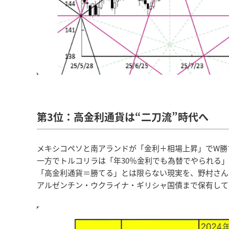
第3位：高金利通貨は“二刀流”時代へ
メキシコペソと南アランドが「金利＋相場上昇」でW勝
一方でトルコリラは「年30％金利でも為替でやられる
「高金利通貨＝勝てる」とは限らない現実を、野村さん
アルゼンチン・ウクライナ・ギリシャ国債まで保有して