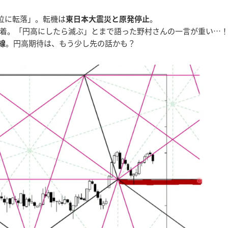
8位に転落」。転機は
東日本大震災と原発停止
。
着。「円高にしたら滅ぶ」とまで語った野村さんの一言が重い…
線
。円高期待は、もう少し先の話かも？