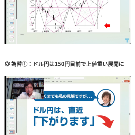
💱 為替①：ドル円は150円目前で上値重い展開に