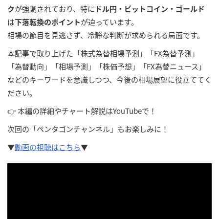
ク
が強調されており、特に
ドル円・ビットコイン・ゴールド
は
下落転換のポイント
が迫っています。
相場の節目を見逃さず、冷静な判断が求められる局面です。
本記事で取り上げた「株式為替相場予測」「FX為替予測」
「為替動向」「相場予測」「株価予想」「FX為替ニュース」
などのキーワードを意識しつつ、今後の相場展望に役立ててく
ださい。
👉 本編の詳細やチャート解説はYouTubeで！
次回の「ペンタゴンチャンネル」もお楽しみに！
▼
動画の視聴は
こちら
▼