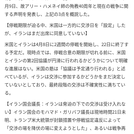
月9日、故アリー・ハメネイ師の殉教40周年と現在の戦争に関
する声明を発表し、上記の3点を概説した。
【停戦期限が迫る中、米国は一方的に交渉日を「設定」した
が、イランはまだ出席に同意していない】
米国とイランは4月8日に2週間の停戦を開始し、22日に終了す
る予定だ。現時点では、停戦合意の期限が切れる前に、米国
とイランの第2回協議が円滑に行われるかどうかについて明確
な進展はない。米国の筋は「協議は予定通り行われる」と述
べているが、イランは交渉に参加するかどうかをまだ決定し
ていないとしており、最終段階の交渉は不確実性に満ちてい
る。
【イラン国会議長：イランは脅迫の下での交渉は受け入れな
い】イラン国会のモハマド・ガリバフ議長は現地時間21日未
明、トランプ米大統領が封鎖措置や停戦協定違反によって
「交渉の場を降伏の場に変えようとした」、あるいは戦争再