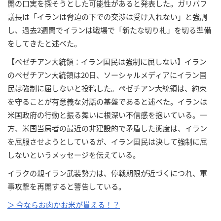
開の口実を探そうとした可能性があると発表した。ガリバフ
議長は「イランは脅迫の下での交渉は受け入れない」と強調
し、過去2週間でイランは戦場で「新たな切り札」を切る準備
をしてきたと述べた。
【ペゼチアン大統領：イラン国民は強制に屈しない】イラン
のペゼチアン大統領は20日、ソーシャルメディアにイラン国
民は強制に屈しないと投稿した。ペゼチアン大統領は、約束
を守ることが有意義な対話の基盤であると述べた。イランは
米国政府の行動と振る舞いに根深い不信感を抱いている。一
方、米国当局者の最近の非建設的で矛盾した態度は、イラン
を屈服させようとしているが、イラン国民は決して強制に屈
しないというメッセージを伝えている。
イラクの親イラン武装勢力は、停戦期限が近づくにつれ、軍
事攻撃を再開すると警告している。
＞ 今ならお肉かお米が貰える！？