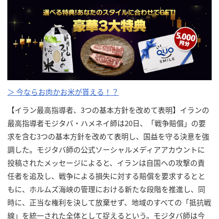
＞ 今ならお肉かお米が貰える！？
【イラン最高指導者、3つの基本方針を改めて表明】イランの
最高指導者モジタバ・ハメネイ師は20日、「戦争賠償」の要
求を含む3つの基本方針を改めて表明し、国益を守る決意を強
調した。モジタバ師の公式ソーシャルメディアアカウントに
投稿されたメッセージによると、イランは自国への攻撃の責
任者を追及し、戦争による損失に対する賠償を要求するとと
もに、ホルムズ海峡の管理における新たな段階を推進し、同
時に、正当な権利を決して放棄せず、地域のすべての「抵抗戦
線」を統一された全体として捉えるという。モジタバ師は今