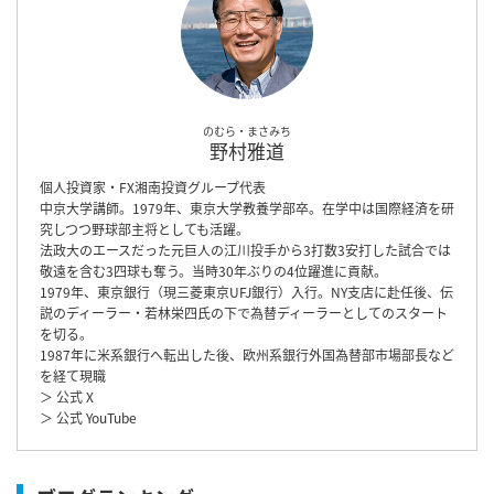
のむら・まさみち
野村雅道
個人投資家・FX湘南投資グループ代表
中京大学講師。1979年、東京大学教養学部卒。在学中は国際経済を研
究しつつ野球部主将としても活躍。
法政大のエースだった元巨人の江川投手から3打数3安打した試合では
敬遠を含む3四球も奪う。当時30年ぶりの4位躍進に貢献。
1979年、東京銀行（現三菱東京UFJ銀行）入行。NY支店に赴任後、伝
説のディーラー・若林栄四氏の下で為替ディーラーとしてのスタート
を切る。
1987年に米系銀行へ転出した後、欧州系銀行外国為替部市場部長など
を経て現職
＞ 公式 X
＞ 公式 YouTube