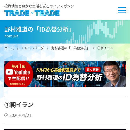
投資情報と豊かな生活を送るライフマガジン
野村雅道の「ID為替分析」
nomura
ホーム
/
トレトレブログ
/
野村雅道の「ID為替分析」
/ ①朝イラン
①朝イラン
2026/04/21