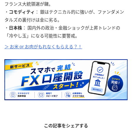
フランス大統領選が鍵。
・
コモディティ
： 銀はテクニカル的に強いが、ファンダメン
タルズの裏付けは金に劣る。
・
日本株
： 国内外の政治・金融ショックが上昇トレンドの
「冷やし玉」になる可能性に要警戒。
＞ お米 or お肉がもれなくもらえる？！
この記事をシェアする