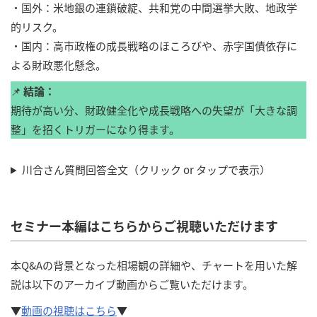
・国外：米地銀の連鎖破綻、共和党の中間選挙大敗、地政学
的リスク。
・国内：高市政権の成長戦略のほころびや、赤字国債依存に
よる財政悪化懸念。
📌
結論：
期待が高い分、財政健全化や成長戦略への失望が「大きな調
整」を招くトリガーになり得ます。
川合さん質問回答全文（クリック or タップで表示）
セミナー本編はこちらからご視聴いただけます
本Q&Aの背景となった相場観の詳細や、チャートを用いた解
説は以下のアーカイブ動画からご覧いただけます。
▼
動画の視聴はこちら
▼