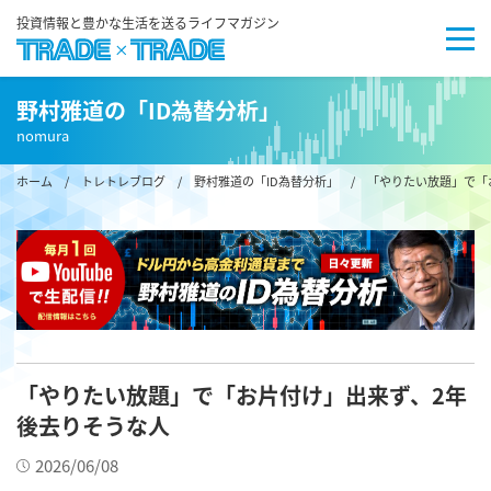
投資情報と豊かな生活を送るライフマガジン
野村雅道の「ID為替分析」
nomura
ホーム
/
トレトレブログ
/
野村雅道の「ID為替分析」
/ 「やりたい放題」で「
「やりたい放題」で「お片付け」出来ず、2年
後去りそうな人
2026/06/08