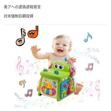
南アへの虚偽虐殺発言
対米強制巨額投資