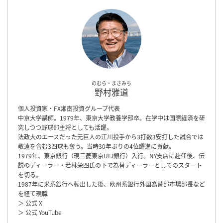
のむら・まさみち
野村雅道
個人投資家・FX湘南投資グループ代表
中京大学講師。1979年、東京大学教養学部卒。在学中は国際経済を研
究しつつ野球部主将としても活躍。
法政大のエースだった元巨人の江川投手から3打数3安打した試合では
敬遠を含む3四球も奪う。当時30年ぶりの4位躍進に貢献。
1979年、東京銀行（現三菱東京UFJ銀行）入行。NY支店に赴任後、伝
説のディーラー・若林栄四氏の下で為替ディーラーとしてのスタート
を切る。
1987年に米系銀行へ転出した後、欧州系銀行外国為替部市場部長など
を経て現職
＞ 公式 X
＞ 公式 YouTube