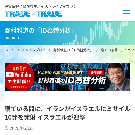
投資情報と豊かな生活を送るライフマガジン
野村雅道の「ID為替分析」
nomura
ホーム
/
トレトレブログ
/
野村雅道の「ID為替分析」
/ 寝ている間に、イランが
寝ている間に、イランがイスラエルにミサイル
10発を発射 イスラエルが迎撃
2026/06/08