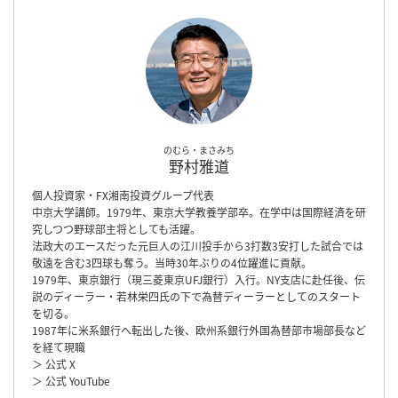
のむら・まさみち
野村雅道
個人投資家・FX湘南投資グループ代表
中京大学講師。1979年、東京大学教養学部卒。在学中は国際経済を研
究しつつ野球部主将としても活躍。
法政大のエースだった元巨人の江川投手から3打数3安打した試合では
敬遠を含む3四球も奪う。当時30年ぶりの4位躍進に貢献。
1979年、東京銀行（現三菱東京UFJ銀行）入行。NY支店に赴任後、伝
説のディーラー・若林栄四氏の下で為替ディーラーとしてのスタート
を切る。
1987年に米系銀行へ転出した後、欧州系銀行外国為替部市場部長など
を経て現職
＞ 公式 X
＞ 公式 YouTube