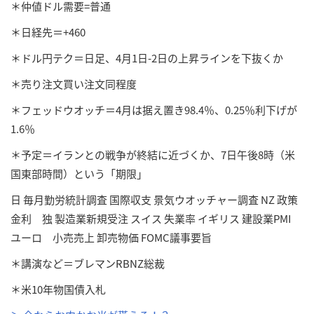
＊仲値ドル需要=普通
＊日経先＝+460
＊ドル円テク＝日足、4月1日-2日の上昇ラインを下抜くか
＊売り注文買い注文同程度
＊フェッドウオッチ＝4月は据え置き98.4％、0.25％利下げが
1.6％
＊予定＝イランとの戦争が終結に近づくか、7日午後8時（米
国東部時間）という「期限」
日 毎月勤労統計調査 国際収支 景気ウオッチャー調査 NZ 政策
金利 独 製造業新規受注 スイス 失業率 イギリス 建設業PMI
ユーロ 小売売上 卸売物価 FOMC議事要旨
＊講演など＝ブレマンRBNZ総裁
＊米10年物国債入札