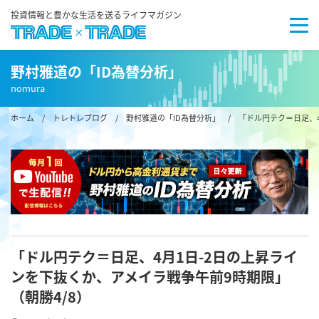
投資情報と豊かな生活を送るライフマガジン
野村雅道の「ID為替分析」
nomura
ホーム
/
トレトレブログ
/
野村雅道の「ID為替分析」
/ 「ドル円テク＝日足、4
「ドル円テク＝日足、4月1日-2日の上昇ライ
ンを下抜くか、アメイラ戦争午前9時期限」
（朝勝4/8）