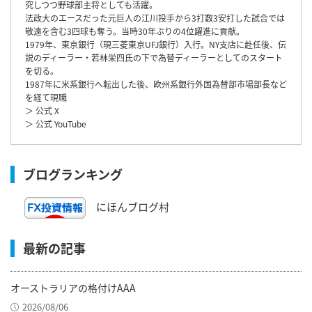
究しつつ野球部主将としても活躍。
法政大のエースだった元巨人の江川投手から3打数3安打した試合では
敬遠を含む3四球も奪う。当時30年ぶりの4位躍進に貢献。
1979年、東京銀行（現三菱東京UFJ銀行）入行。NY支店に赴任後、伝
説のディーラー・若林栄四氏の下で為替ディーラーとしてのスタート
を切る。
1987年に米系銀行へ転出した後、欧州系銀行外国為替部市場部長など
を経て現職
＞ 公式 X
＞ 公式 YouTube
ブログランキング
にほんブログ村
最新の記事
オーストラリアの格付けAAA
2026/08/06