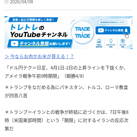
2026/04/08
＞ 今ならお肉かお米が貰える！？
「ドル円テク＝日足、4月1日-2日の上昇ラインを下抜くか、
アメイラ戦争午前9時期限」（朝勝4/8）
＊トランプをなだめる為にパキスタン、トルコ、ローマ教皇
が四苦八苦
＊トランプ＝イランとの戦争が終結に近づくかは、7日午後8
時（米国東部時間）という「期限」に対するイランの反応次
第だ