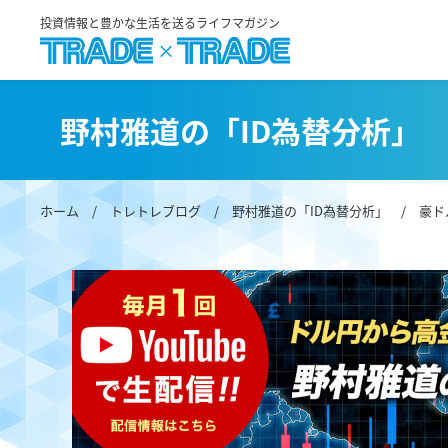
投資情報と豊かな生活を送るライフマガジン
野村雅道の「ID為替分析」
ホーム
/
トレトレブログ
/
野村雅道の「ID為替分析」
/ 豪ド