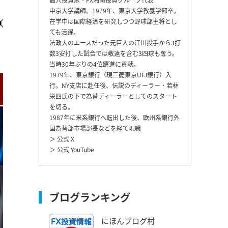
中京大学講師。1979年、東京大学教養学部卒。
在学中は国際経済を研究しつつ野球部主将とし
ても活躍。
法政大のエースだった元巨人の江川投手から3打
数3安打した試合では敬遠を含む3四球も奪う。
当時30年ぶりの4位躍進に貢献。
1979年、東京銀行（現三菱東京UFJ銀行）入
行。NY支店に赴任後、伝説のディーラー・若林
栄四氏の下で為替ディーラーとしてのスタート
を切る。
1987年に米系銀行へ転出した後、欧州系銀行外
国為替部市場部長などを経て現職
＞ 公式 X
＞ 公式 YouTube
ブログランキング
にほんブログ村