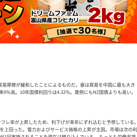
貿易摩擦が緩和したことによるものだ。豪は貿易を中国に最も大き
来9％高。10年国債利回りは4.32％。異例にもNZ国債よりも高い。
インフレ率が上昇したため、利下げが来年にずれ込むと予想している
-3％を上回った。電力およびサービス価格の上昇が主因。市場は次の
が1回実施されることを現在は織り込んでいる。 もっとも労働市場