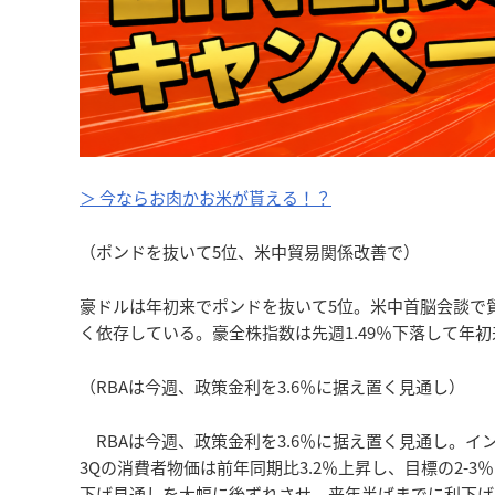
＞ 今ならお肉かお米が貰える！？
（ポンドを抜いて5位、米中貿易関係改善で）
豪ドルは年初来でポンドを抜いて5位。米中首脳会談で
く依存している。豪全株指数は先週1.49％下落して年初
（RBAは今週、政策金利を3.6％に据え置く見通し）
RBAは今週、政策金利を3.6％に据え置く見通し。
3Qの消費者物価は前年同期比3.2％上昇し、目標の2
下げ見通しを大幅に後ずれさせ、来年半ばまでに利下げ