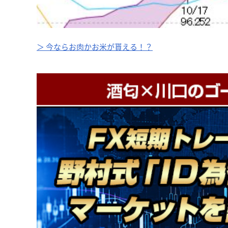
＞ 今ならお肉かお米が貰える！？