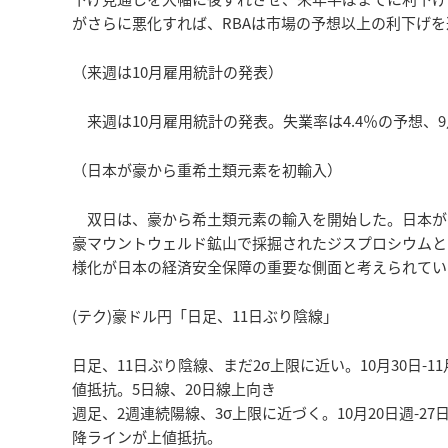
がさらに悪化すれば、RBAは市場の予想以上の利下げ
（来週は10月雇用統計の発表）
来週は10月雇用統計の発表。失業率は4.4％の予想、9月
（日本が豪から重希土類元素を初輸入）
双日は、豪から希土類元素の輸入を開始した。日本が
豪マウントウェルド鉱山で採掘されたジスプロシウムと
様化が日本の経済安全保障の重要な側面と考えられてい
(テク)豪ドル円「日足、11日ぶり陰線」
日足、11日ぶり陰線、まだ2σ上限に近い。10月30日-1
値抵抗。5日線、20日線上向き
週足、2週連続陽線、3σ上限に近づく。10月20日週-27
降ラインが上値抵抗。