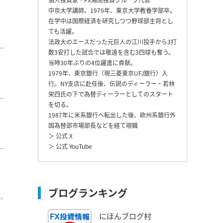
中京大学講師。1979年、東京大学教養学部卒。
在学中は国際経済を研究しつつ野球部主将とし
ても活躍。
法政大のエースだった元巨人の江川投手から3打
数3安打した試合では敬遠を含む3四球も奪う。
当時30年ぶりの4位躍進に貢献。
1979年、東京銀行（現三菱東京UFJ銀行）入
行。NY支店に赴任後、伝説のディーラー・若林
栄四氏の下で為替ディーラーとしてのスタート
を切る。
1987年に米系銀行へ転出した後、欧州系銀行外
国為替部市場部長などを経て現職
＞ 公式 X
＞ 公式 YouTube
ブログランキング
にほんブログ村