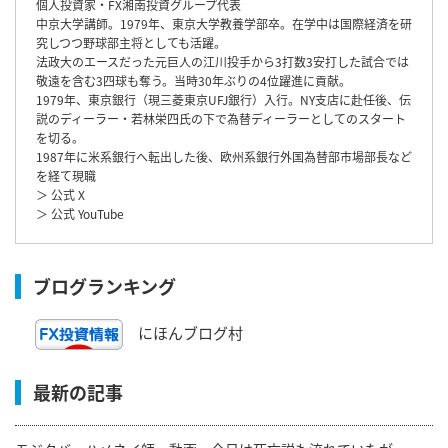
個人投資家・FX湘南投資グループ代表
中京大学講師。1979年、東京大学教養学部卒。在学中は国際経済を研
究しつつ野球部主将としても活躍。
法政大のエースだった元巨人の江川投手から3打数3安打した試合では
敬遠を含む3四球も奪う。当時30年ぶりの4位躍進に貢献。
1979年、東京銀行（現三菱東京UFJ銀行）入行。NY支店に赴任後、伝
説のディーラー・若林栄四氏の下で為替ディーラーとしてのスタート
を切る。
1987年に米系銀行へ転出した後、欧州系銀行外国為替部市場部長など
を経て現職
＞ 公式 X
＞ 公式 YouTube
ブログランキング
にほんブログ村
最新の記事