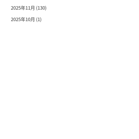
2025年11月
(130)
2025年10月
(1)
投資情報と豊かな生活を送るライフマガジン
SNS公式アカウント
© TRADETRADE Co.,Ltd. All Rights Reserved.