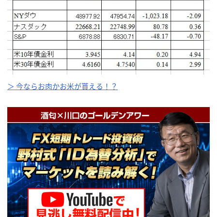
＞ 今ならお肉かお米が貰える！？