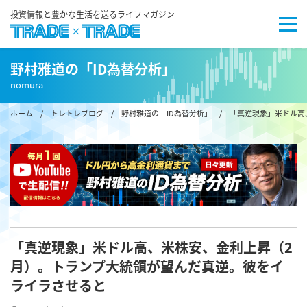
投資情報と豊かな生活を送るライフマガジン
野村雅道の「ID為替分析」
nomura
ホーム
/
トレトレブログ
/
野村雅道の「ID為替分析」
/ 「真逆現象」米ドル高
「真逆現象」米ドル高、米株安、金利上昇（2
月）。トランプ大統領が望んだ真逆。彼をイ
ライラさせると